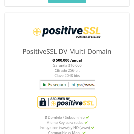
PositiveSSL DV Multi-Domain
₲ 500.000 /anual
Garantia $10.000
Cifrado 256-bit
Clave 2048 bits
3
Dominio / Subdominio
Mismo Key para todos
Incluye con (www) y NO (www)
Compatible c/ Mobil