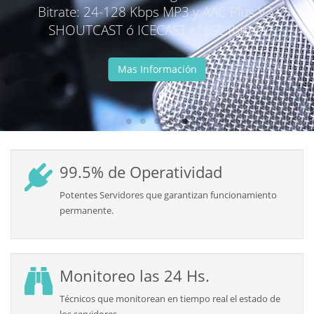
ado SSL (
https://) Gratis!!
1-16 GB RAM 
ebmail, Base de Datos, PHP,
ordpress y mas ...
SO Linux Cen
Mas Información
99.5% de Operatividad
Potentes Servidores que garantizan funcionamiento
permanente.
Monitoreo las 24 Hs.
Técnicos que monitorean en tiempo real el estado de