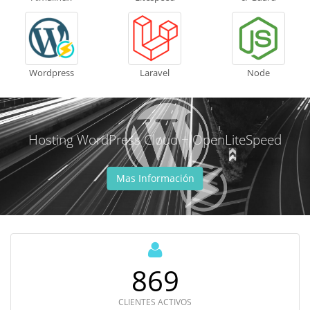
Wordpress
Laravel
Node
Hosting WordPress Cloud + OpenLiteSpeed
Mas Información
996
CLIENTES ACTIVOS