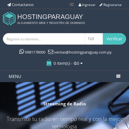
Contactanos
Ingresar
Registrarse
HOSTINGPARAGUAY
ALOJAMIENTO WEB Y REGISTRO DE DOMINIOS
Verificar
0981178000
ventas@hostingparaguay.com.py
0 item(s) - ₲0
MENU
PLAY
STOP
CERRAR
Hosting Profesional
e + Tecnología Litespeed +
Almacenamie
Softaculous !!